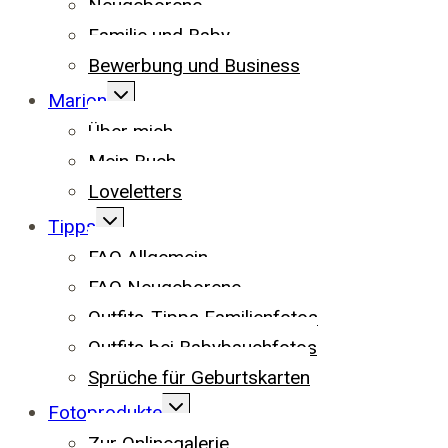
Neugeborene
Familie und Baby
Bewerbung und Business
UNTERMENÜ
Marion
UMSCHALTEN
Über mich
Mein Buch
Loveletters
UNTERMENÜ
Tipps
UMSCHALTEN
FAQ Allgemein
FAQ Neugeborene
Outfits-Tipps Familienfotos
Outfits bei Babybauchfotos
Sprüche für Geburtskarten
UNTERMENÜ
Fotoprodukte
UMSCHALTEN
Zur Onlinegalerie