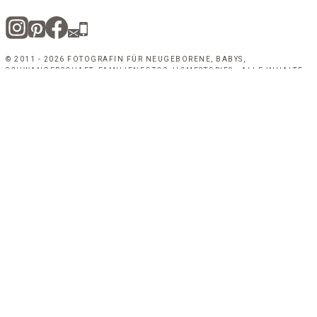
© 2011 - 2026 FOTOGRAFIN FÜR NEUGEBORENE, BABYS,
SCHWANGERSCHAFT, FAMILIENFOTOS, HOMESTORIES - ALLE INHALTE
SIND URHEBERRECHTLICH GESCHÜTZT.
UNTERMENÜ
Angebote
UMSCHALTEN
Schwangerschaft
Neugeborene
Familie und Baby
Bewerbung und Business
UNTERMENÜ
Marion
UMSCHALTEN