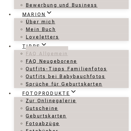
Bewerbung und Business
MARION
Über mich
Mein Buch
Loveletters
TIPPS
FAQ Allgemein
FAQ Neugeborene
Outfits-Tipps Familienfotos
Outfits bei Babybauchfotos
Sprüche für Geburtskarten
FOTOPRODUKTE
Zur Onlinegalerie
Gutscheine
Geburtskarten
Fotoabzüge