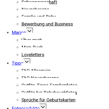
Schwangerschaft
Neugeborene
Familie und Baby
Bewerbung und Business
UNTERMENÜ
Marion
UMSCHALTEN
Über mich
Mein Buch
Loveletters
UNTERMENÜ
Tipps
UMSCHALTEN
FAQ Allgemein
FAQ Neugeborene
Outfits-Tipps Familienfotos
Outfits bei Babybauchfotos
Sprüche für Geburtskarten
UNTERMENÜ
Fotoprodukte