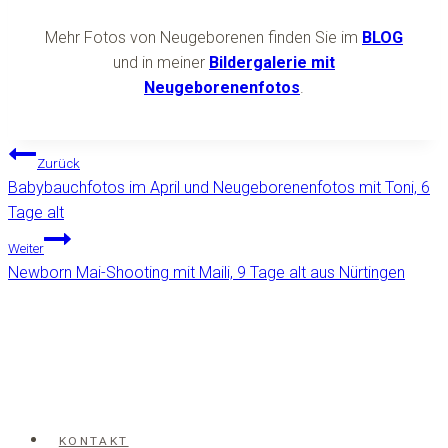
Mehr Fotos von Neugeborenen finden Sie im
BLOG
und in meiner
Bildergalerie mit
Neugeborenenfotos
.
Beitragsnavigation
Zurück
Babybauchfotos im April und Neugeborenenfotos mit Toni, 6
Tage alt
Weiter
Newborn Mai-Shooting mit Maili, 9 Tage alt aus Nürtingen
KONTAKT