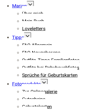
UNTERMENÜ
Marion
UMSCHALTEN
Über mich
Mein Buch
Loveletters
UNTERMENÜ
Tipps
UMSCHALTEN
FAQ Allgemein
FAQ Neugeborene
Outfits-Tipps Familienfotos
Outfits bei Babybauchfotos
Sprüche für Geburtskarten
UNTERMENÜ
Fotoprodukte
UMSCHALTEN
Zur Onlinegalerie
Gutscheine
Geburtskarten