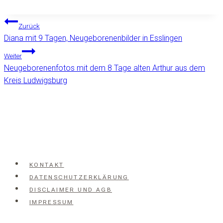
Beitragsnavigation
Zurück
Diana mit 9 Tagen, Neugeborenenbilder in Esslingen
Weiter
Neugeborenenfotos mit dem 8 Tage alten Arthur aus dem
Kreis Ludwigsburg
KONTAKT
DATENSCHUTZERKLÄRUNG
DISCLAIMER UND AGB
IMPRESSUM