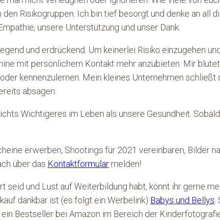
den Risikogruppen. Ich bin tief besorgt und denke an all d
Empathie, unsere Unterstützung und unser Dank.
iegend und erdrückend. Um keinerlei Risiko einzugehen un
ne mit persönlichem Kontakt mehr anzubieten. Mir blutet 
oder kennenzulernen. Mein kleines Unternehmen schließt d
reits absagen.
t nichts Wichtigeres im Leben als unsere Gesundheit. Sobal
heine erwerben, Shootings für 2021 vereinbaren, Bilder na
fach über das
Kontaktformular
melden!
rt seid und Lust auf Weiterbildung habt, könnt ihr gerne m
kauf dankbar ist (es folgt ein Werbelink)
Babys und Bellys
.
n Bestseller bei Amazon im Bereich der Kinderfotografie, i