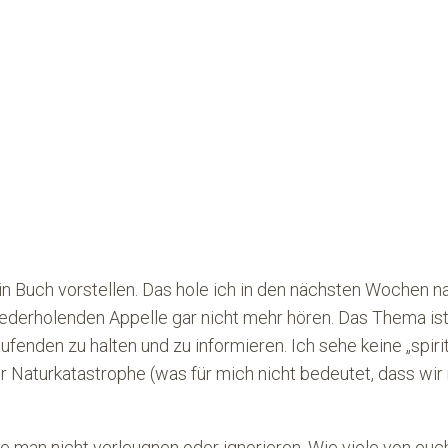
n Buch vorstellen. Das hole ich in den nächsten Wochen nach
ederholenden Appelle gar nicht mehr hören. Das Thema ist 
enden zu halten und zu informieren. Ich sehe keine „spirit
er Naturkatastrophe (was für mich nicht bedeutet, dass wi
lte man nicht verleugnen oder ignorieren. Wie viele von eu