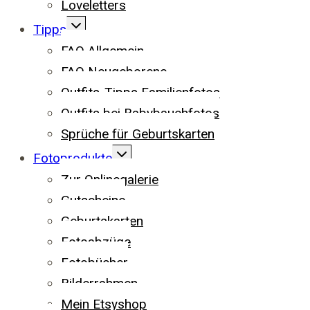
Loveletters
UNTERMENÜ
Tipps
UMSCHALTEN
FAQ Allgemein
FAQ Neugeborene
Outfits-Tipps Familienfotos
Outfits bei Babybauchfotos
Sprüche für Geburtskarten
UNTERMENÜ
Fotoprodukte
UMSCHALTEN
Zur Onlinegalerie
Gutscheine
Geburtskarten
Fotoabzüge
Fotobücher
Bilderrahmen
Mein Etsyshop