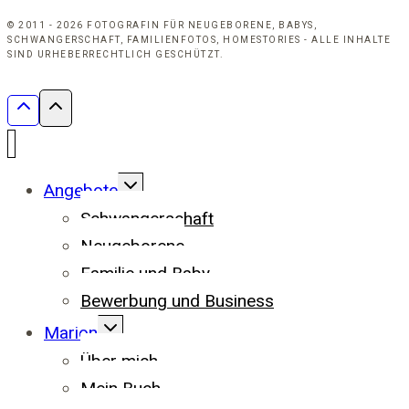
© 2011 - 2026 FOTOGRAFIN FÜR NEUGEBORENE, BABYS,
SCHWANGERSCHAFT, FAMILIENFOTOS, HOMESTORIES - ALLE INHALTE
SIND URHEBERRECHTLICH GESCHÜTZT.
UNTERMENÜ
Angebote
UMSCHALTEN
Schwangerschaft
Neugeborene
Familie und Baby
Bewerbung und Business
UNTERMENÜ
Marion
UMSCHALTEN
Über mich
Mein Buch