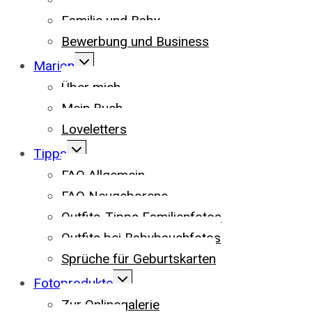
Familie und Baby
Bewerbung und Business
UNTERMENÜ
Marion
UMSCHALTEN
Über mich
Mein Buch
Loveletters
UNTERMENÜ
Tipps
UMSCHALTEN
FAQ Allgemein
FAQ Neugeborene
Outfits-Tipps Familienfotos
Outfits bei Babybauchfotos
Sprüche für Geburtskarten
UNTERMENÜ
Fotoprodukte
UMSCHALTEN
Zur Onlinegalerie