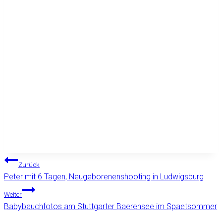
Beitragsnavigation
Zurück
Peter mit 6 Tagen, Neugeborenenshooting in Ludwigsburg
Weiter
Babybauchfotos am Stuttgarter Baerensee im Spaetsommer