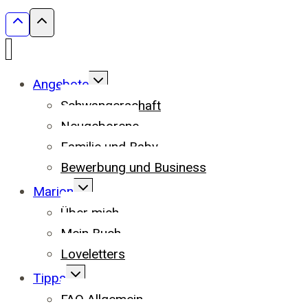
UNTERMENÜ
Angebote
UMSCHALTEN
Schwangerschaft
Neugeborene
Familie und Baby
Bewerbung und Business
UNTERMENÜ
Marion
UMSCHALTEN
Über mich
Mein Buch
Loveletters
UNTERMENÜ
Tipps
UMSCHALTEN
FAQ Allgemein